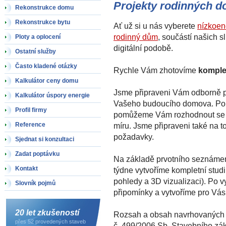
Projekty rodinných 
Rekonstrukce domu
Rekonstrukce bytu
Ať už si u nás vyberete
nízkoen
rodinný dům
, součástí našich s
Ploty a oplocení
digitální podobě.
Ostatní služby
Často kladené otázky
Rychle Vám zhotovíme
komple
Kalkulátor ceny domu
Jsme připraveni Vám odborně p
Kalkulátor úspory energie
Vašeho budoucího domova. Pokud 
Profil firmy
pomůžeme Vám rozhodnout se pr
míru. Jsme připraveni také na to
Reference
požadavky.
Sjednat si konzultaci
Zadat poptávku
Na základě prvotního seznáme
Kontakt
týdne vytvoříme kompletní studii
pohledy a 3D vizualizaci). Po 
Slovník pojmů
připomínky a vytvoříme pro Vá
20 let zkušeností
Rozsah a obsah navrhovaných 
přes 52 provedených staveb
č. 499/2006 Sb. Stavebního zá