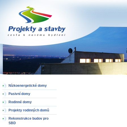
Projekty a stavby
Nízkoenergetické domy
Pasivní domy
Rodinné domy
Projekty rodinných domů
Rekonstrukce budov pro
SBD