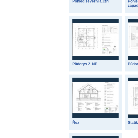
Pohled severní a jižní
Pohle
západ
Půdorys 2. NP
Půdor
Řez
Stati